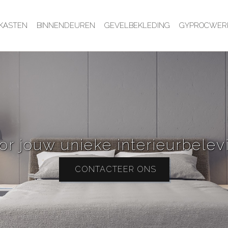
KASTEN
BINNENDEUREN
GEVELBEKLEDING
GYPROCWER
or jouw unieke interieurbelev
CONTACTEER ONS